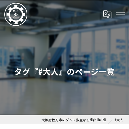
タグ『#大人』のページ一覧
大阪府枚方市のダンス教室ならHigH RolleR
#大人