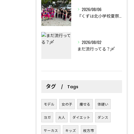
2026/08/06
『くずは北小学校夏祭り』出演報告
2026/08/02
まだ流行ってる？🛶
タグ
Tags
モデル
女の子
痩せる
体硬い
ヨガ
大人
ダイエット
ダンス
サーカス
キッズ
枚方市