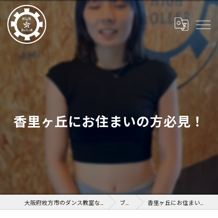
香里ヶ丘にお住まいの方必見！
大阪府枚方市のダンス教室ならHigH RolleR
ブログ
香里ヶ丘にお住まいの方必見！