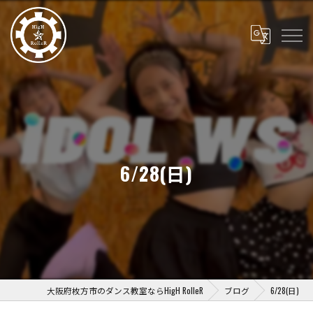
6/28(日)
大阪府枚方市のダンス教室ならHigH RolleR
ブログ
6/28(日)