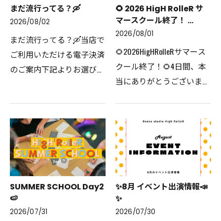
まだ流行ってる？🛶
🌻 2026 HigH RolleR サ
マースクール終了！ ...
2026/08/02
2026/08/01
まだ流行ってる？🛶当店で
🌻2026HigHRolleRサマース
ご利用いただける電子決済
クール終了！🌻4日間、本
のご案内下記よりお選びい
当にありがとうございまし
ただけます。
た✨たくさん笑って、たく
さん踊って、たくさん挑戦
して、最高の夏になりまし
た😊サマースクールで大切
にしたかったのは、「ダン
ス…
SUMMER SCHOOL Day2
✨️8月 イベント出演情報📣
🍉
✨️
2026/07/31
2026/07/30