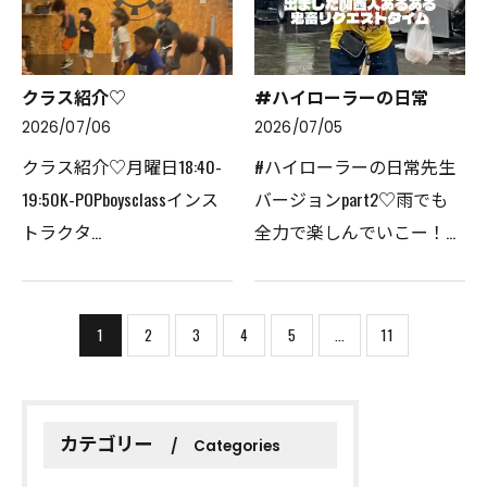
済のご案内下記より…
🌟レッスンでは、…
クラス紹介♡
#ハイローラーの日常
2026/07/06
2026/07/05
クラス紹介♡月曜日18:40-
#ハイローラーの日常先生
19:50K-POPboysclassインス
バージョンpart2♡雨でも
トラクタ
全力で楽しんでいこー！☔️
ー:KOTO@koto_highroller_ほ
当店でご利用いただける電
とんどのメンバーがダンス
子決済のご案内下記よりお
を始めたばかり！とっても
選びいただけます。
1
2
3
4
5
...
11
仲良しでとにかく自分を解
放して踊る姿がかっこいい
😎オーナーMI…
カテゴリー
Categories