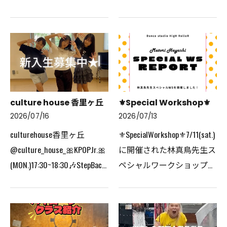
のテーマは「挑戦するこ
質問は全部で10問！★あの
と」。できる・できないで
先生の素顔をぜひ覗いてみ
はなく、「やってみよ
てください👀✨️⁡#枚方市#ダ
う！」と思って一歩踏み出
ンス#枚方ダンス#インタ
すことを大切に、この4日
ビュー…
間を過…
culture house 香里ヶ丘
⚜️Special Workshop⚜️
2026/07/16
2026/07/13
culturehouse香里ヶ丘
⚜️SpecialWorkshop⚜️⁡7/11(sat.)
@culture_house_⁡🎀KPOPJr.🎀
に開催された林真鳥先生ス
(MON.)17:30~18:30⁡🎶StepBack
ペシャルワークショップ💫⁡
/GOTthebeat⁡体験受付中！
振付師として第一線で活躍
✨️⁡#kpop#Stepback#gotthebeat
されている林真鳥先生にお
#枚方市#枚方ダンス当店
越しいただき、貴重なレッ
でご利用いただける電子決
スンをしていただきました