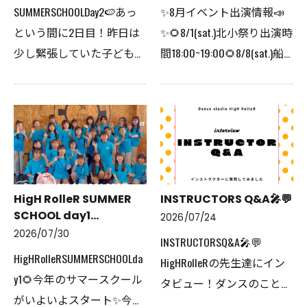
SUMMERSCHOOLDay2🍉あっ
✨️8月イベント出演情報📣
という間に2日目！昨日は
✨️⁡🌻8/1(sat.)北小祭り出演時
少し緊張していた子どもた
間18:00~19:00⁡🌻8/8(sat.)船
ちも、今日は笑顔が増え、
小夏祭り出演時間
仲間と声を掛け合いながら
17:00~18:30⁡夏祭りに向け
挑戦する姿がたくさん見ら
て、みんなたくさん練習を
れました✨できなかったこ
がんばっています！🔥ぜ
とが少しできるようになっ
ひ、会場での応援をよろし
た…
くお…
HigH RolleR SUMMER
INSTRUCTORS Q&A🎤💬
SCHOOL day1...
2026/07/24
2026/07/30
INSTRUCTORSQ&A🎤💬
HigHRolleRSUMMERSCHOOLda
⁡HigHRolleRの先生達にイン
y1🌻今年のサマースクール
タビュー！ダンスのことか
がいよいよスタート✨今年
ら、プライベート(？)まで