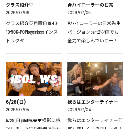
クラス紹介♡
#ハイローラーの日常
2026/07/06
2026/07/05
クラス紹介♡月曜日18:40-
#ハイローラーの日常先生
19:50K-POPboysclassインス
バージョンpart2♡雨でも
トラクタ
全力で楽しんでいこー！☔️
ー:KOTO@koto_highroller_ほ
当店でご利用いただける電
とんどのメンバーがダンス
子決済のご案内下記よりお
を始めたばかり！とっても
選びいただけます。
仲良しでとにかく自分を解
放して踊る姿がかっこいい
😎オーナーMI…
6/28(日)
我らはエンターテイナー
2026/07/05
2026/07/04
6/28(日)Idolws❤️🖤撮影に挑
我らはエンターテイナー何
戦しました♡短時間で振付
事も楽しくいきましょう！