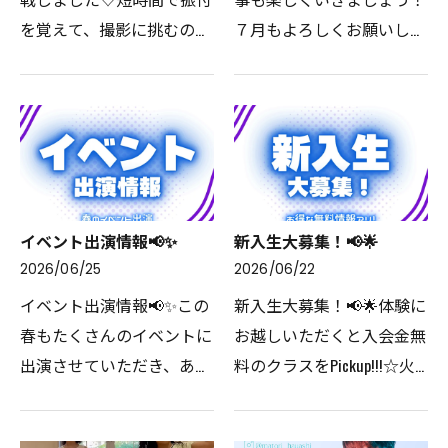
を覚えて、撮影に挑むのは
７月もよろしくお願いしま
緊張にも打ち勝たないとな
す！#ダンスの先生#枚方
らずとてもハードなこと！
ダンス#アシスタント募集
最初は超絶緊張していたこ
ダンススタジオハイローラ
もいましたが、何度も挑戦
ーでは、ダンスの先生を目
し最後は堂々と踊るこ…
指す若者を応援します！
是…
イベント出演情報📢✨️
新入生大募集！📢🌟
2026/06/25
2026/06/22
イベント出演情報📢✨️⁡この
新入生大募集！📢🌟⁡体験に
春もたくさんのイベントに
お越しいただくと入会金無
出演させていただき、あり
料のクラスをPickup!!!☆⁡火
がとうございました！！春
曜日🔰19:30~20:30HIPHOP🔰
に引き続き、夏もイベント
20:40~21:40KPOP⁡木曜日