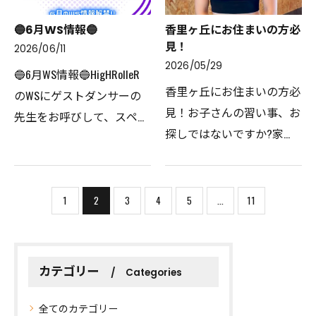
🔵6月WS情報🔵
香里ヶ丘にお住まいの方必
見！
2026/06/11
2026/05/29
🔵6月WS情報🔵⁡HigHRolleR
香里ヶ丘にお住まいの方必
のWSにゲストダンサーの
見！お子さんの習い事、お
先生をお呼びして、スペシ
探しではないですか?家
ャルレッスンを開催✨️✨️色
で、テレビ画面を見ながら
んなジャンルに触れて、表
踊っていたり推しがいたり
現の幅を増やそう！🌟⁡🔹開
するお子さんも多いのでは
催日:6/28(日)⁡・
1
2
3
4
5
...
11
ないでしょうか？そんな方
11:00~12:10HIPHOPペアダン
にオススメしたい、ダン
ス対象：…
ス…
カテゴリー
Categories
全てのカテゴリー