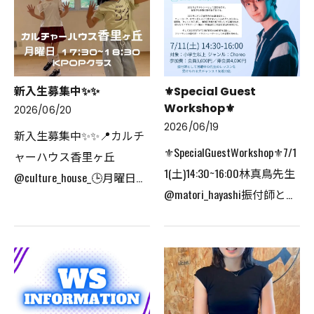
出演多数！⁡まずは、こちら
16:20~17:20プリンセス🔰
のイベント⬇️🎶⁡7/4(土)・
16:30~17:30HIPHOP(月2回)⁡金
7/5(日)七夕祭り🎋🌟HigH…
曜日🔰16:50~17:50はじめ…
新入生募集中✨️✨️
⚜️Special Guest
Workshop⚜️
2026/06/20
2026/06/19
新入生募集中✨️✨️⁡📍カルチ
⚜️SpecialGuestWorkshop⚜️⁡7/1
ャーハウス香里ヶ丘
1(土)14:30~16:00林真鳥先生
@culture_house_🕒月曜日
@matori_hayashi⁡振付師とし
17:30~18:30💃🏼KPOP(小4~)⁡カ
て活躍中の先生のレッスン
ッコイイもカワイイも詰ま
を受けられる大チャンス☆⁡
ったKPOPクラス☆初心者さ
アーティスト・ライブ・
んでもはじめやすいクラス
TV・舞台など数多くの振
です🔰✨️体験予約受付中で
付、演出を手掛け…
す🌟⁡#…